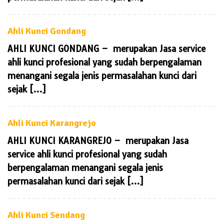
Ahli Kunci Gondang
AHLI KUNCI GONDANG – merupakan Jasa service
ahli kunci profesional yang sudah berpengalaman
menangani segala jenis permasalahan kunci dari
sejak […]
Ahli Kunci Karangrejo
AHLI KUNCI KARANGREJO – merupakan Jasa
service ahli kunci profesional yang sudah
berpengalaman menangani segala jenis
permasalahan kunci dari sejak […]
Ahli Kunci Sendang