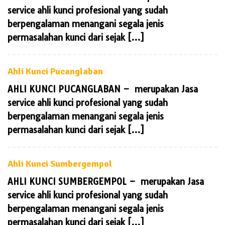
service ahli kunci profesional yang sudah
berpengalaman menangani segala jenis
permasalahan kunci dari sejak […]
Ahli Kunci Pucanglaban
AHLI KUNCI PUCANGLABAN – merupakan Jasa
service ahli kunci profesional yang sudah
berpengalaman menangani segala jenis
permasalahan kunci dari sejak […]
Ahli Kunci Sumbergempol
AHLI KUNCI SUMBERGEMPOL – merupakan Jasa
service ahli kunci profesional yang sudah
berpengalaman menangani segala jenis
permasalahan kunci dari sejak […]