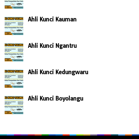
Ahli Kunci Kauman
Ahli Kunci Ngantru
Ahli Kunci Kedungwaru
Ahli Kunci Boyolangu