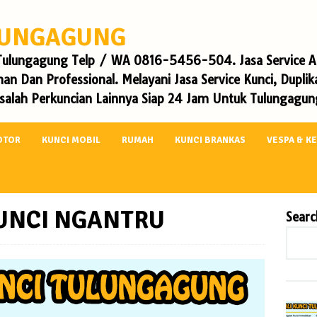
ULUNGAGUNG
i Tulungagung Telp / WA 0816-5456-504. Jasa Service Ah
an Dan Professional. Melayani Jasa Service Kunci, Dupli
alah Perkuncian Lainnya Siap 24 Jam Untuk Tulungagung
OTOR
KUNCI MOBIL
RUMAH
KUNCI BRANKAS
VESPA & K
KUNCI NGANTRU
Searc