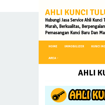
Skip
to
AHLI KUNCI T
content
Hubungi Jasa Service Ahli Kunc
Murah, Berkualitas, Berpengalam
Pemasangan Kunci Baru Dan Mas
HOME
IMMOBILIZER
KUNCI M
AREA
AHLI 