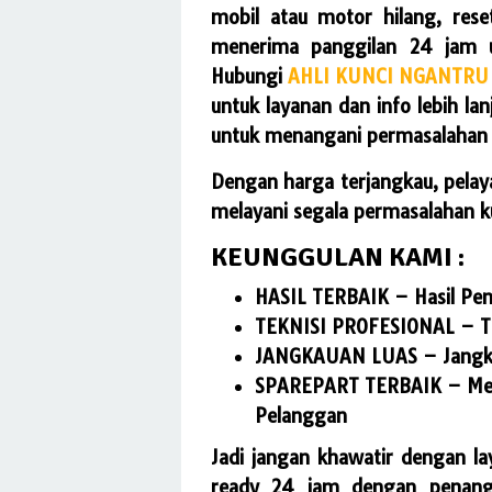
mobil atau motor hilang, rese
menerima panggilan 24 jam u
Hubungi
AHLI KUNCI NGANTRU
untuk layanan dan info lebih lan
untuk menangani permasalahan 
Dengan harga terjangkau, pelay
melayani segala permasalahan k
KEUNGGULAN KAMI :
HASIL TERBAIK
– Hasil Pen
TEKNISI PROFESIONAL
– T
JANGKAUAN LUAS
– Jangk
SPAREPART TERBAIK
– Men
Pelanggan
Jadi jangan khawatir dengan l
ready 24 jam dengan penang