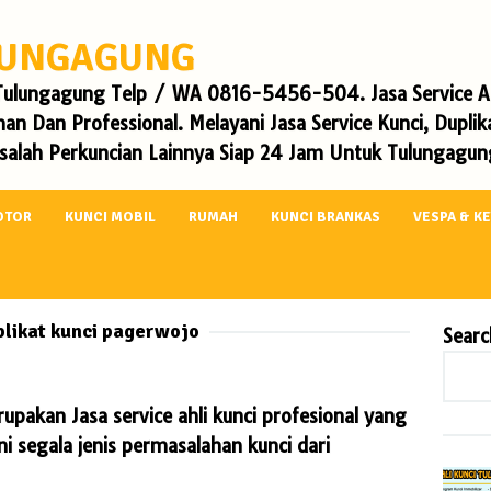
ULUNGAGUNG
i Tulungagung Telp / WA 0816-5456-504. Jasa Service Ah
an Dan Professional. Melayani Jasa Service Kunci, Dupli
alah Perkuncian Lainnya Siap 24 Jam Untuk Tulungagung
OTOR
KUNCI MOBIL
RUMAH
KUNCI BRANKAS
VESPA & K
plikat kunci pagerwojo
Searc
kan Jasa service ahli kunci profesional yang
segala jenis permasalahan kunci dari