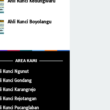
Ahli Kunci Kedungwaru
Ahli Kunci Boyolangu
AREA KAMI
li Kunci Ngunut
li Kunci Gondang
li Kunci Karangrejo
li Kunci Rejotangan
li Kunci Pucanglaban