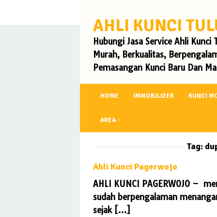
Skip
to
AHLI KUNCI T
content
Hubungi Jasa Service Ahli Kunc
Murah, Berkualitas, Berpengalam
Pemasangan Kunci Baru Dan Mas
HOME
IMMOBILIZER
KUNCI M
AREA
Tag:
du
Ahli Kunci Pagerwojo
AHLI KUNCI PAGERWOJO – merupa
sudah berpengalaman menangani 
sejak […]