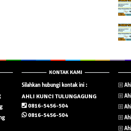
KONTAK KAMI
Silahkan hubungi kontak ini :
Ah
g
AHLI KUNCI TULUNGAGUNG
Ah
0816-5456-504
ng
Ah
0816-5456-504
ung
Ah
Ah