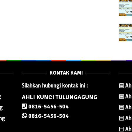
KONTAK KAMI
Silahkan hubungi kontak ini :
Ah
g
AHLI KUNCI TULUNGAGUNG
Ah
0816-5456-504
ng
Ah
0816-5456-504
ung
Ah
Ah