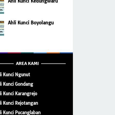
Ahli Kunci Kedungwaru
Ahli Kunci Boyolangu
AREA KAMI
li Kunci Ngunut
li Kunci Gondang
li Kunci Karangrejo
li Kunci Rejotangan
li Kunci Pucanglaban