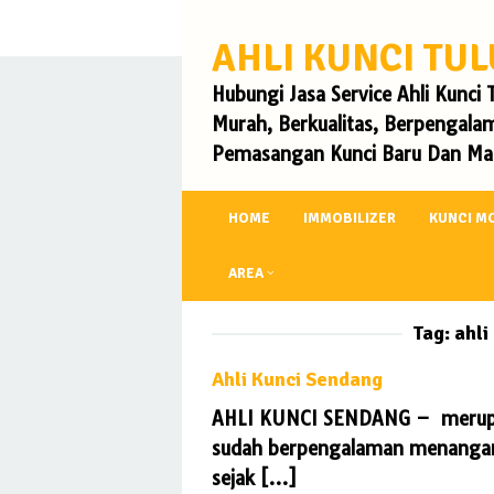
Skip
to
AHLI KUNCI T
content
Hubungi Jasa Service Ahli Kunc
Murah, Berkualitas, Berpengalam
Pemasangan Kunci Baru Dan Mas
HOME
IMMOBILIZER
KUNCI M
AREA
Tag:
ahli
Ahli Kunci Sendang
AHLI KUNCI SENDANG – merupaka
sudah berpengalaman menangani 
sejak […]