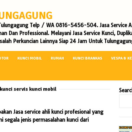
ULUNGAGUNG
i Tulungagung Telp / WA 0816-5456-504. Jasa Service Ah
an Dan Professional. Melayani Jasa Service Kunci, Dupli
alah Perkuncian Lainnya Siap 24 Jam Untuk Tulungagung
OTOR
KUNCI MOBIL
RUMAH
KUNCI BRANKAS
VESPA & K
 kunci servis kunci mobil
Searc
n Jasa service ahli kunci profesional yang
segala jenis permasalahan kunci dari